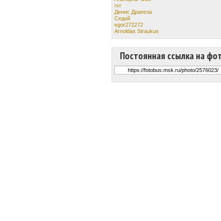
rvr
Денис Драпеза
Cедой
egor272272
Arnoldas Straukus
Постоянная ссылка на фо