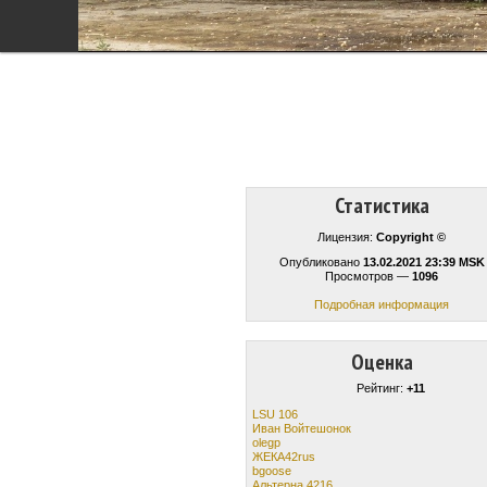
Статистика
Лицензия:
Copyright ©
Опубликовано
13.02.2021 23:39 MSK
Просмотров —
1096
Подробная информация
Оценка
Рейтинг:
+11
LSU 106
Иван Войтешонок
olegp
ЖЕКА42rus
bgoose
Альтерна 4216