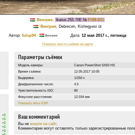
Венгрия
,
Ikarus 255.70E
№
FUM-831
Венгрия
, Debrecen, Kishegyesi út
Автор:
fulop94
·
Дата:
12 мая 2017 г., пятница
Венгрия
Показать место съёмки на карте
Параметры съёмки
Модель камеры:
Canon PowerShot SX50 HS
Время съёмки:
12.05.2017 10:05
Выдержка:
1/250 с
Диафрагменное число:
4.5
Чувствительность ISO:
80
Фокусное расстояние:
12.034 мм
Показать весь EXIF
Ваш комментарий
+1
+1
+1
Вы не
вошли на сайт
.
+1
Комментарии могут оставлять только зарегистрированные пол
+1
+1