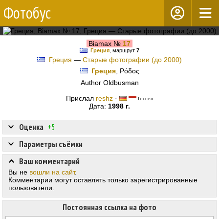
Фотобус
Biamax №
17
Греция
, маршрут
7
Греция
—
Старые фотографии (до 2000)
Греция
, Ρόδος
Author Oldbusman
Прислал
reshz
·
Гессен
Дата:
1998 г.
Оценка
+5
Параметры съёмки
Ваш комментарий
Вы не
вошли на сайт
.
Комментарии могут оставлять только зарегистрированные
пользователи.
Постоянная ссылка на фото