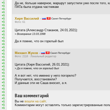
+1
Да не, больше наверное, маршрут запустили уже после того, 
+1
ПАТа была отдана частникам
+1
+1
+1
Хиря Вассилий
·
+1
Санкт-Петербург
+1
Фото: 61
+1
+1
Цитата (Александр Стаканов, 24.01.2021):
+1
>
Возгорание 13.03.1998
+1
+1
+1
Да я помню, что он горелый был
+1
+1
+1
Михаил Жуков
·
Санкт-Петербург
+1
Фото: 2118 · Локальный редактор
+1
+1
+1
Цитата (Хиря Вассилий, 26.01.2021):
+1
>
Да я помню, что он горелый был
+1
+1
А я вот нет, что именно у него погорело?
+1
Получается, восстановили?
+1
+1
И данные эти не Саша вносил, а я.
+1
+1
+1
Ваш комментарий
+1
+1
Вы не
вошли на сайт
.
+1
+1
Комментарии могут оставлять только зарегистрированные пол
+1