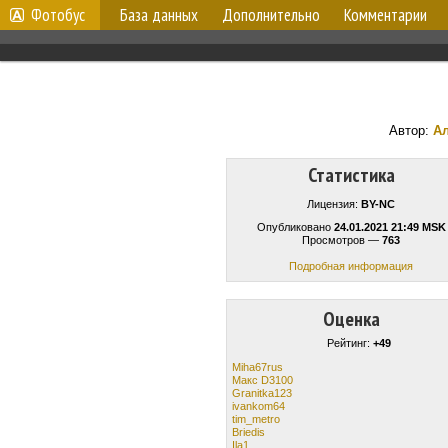
Фотобус
База данных
Дополнительно
Комментарии
Автор:
Ал
Статистика
Лицензия:
BY-NC
Опубликовано
24.01.2021 21:49 MSK
Просмотров —
763
Подробная информация
Оценка
Рейтинг:
+49
Miha67rus
Макс D3100
Granitka123
ivankom64
tim_metro
Briedis
Ila1