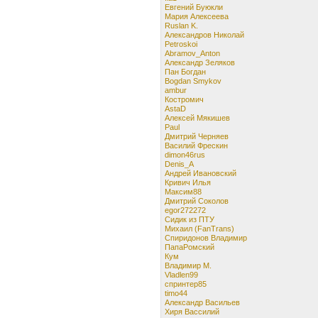
Евгений Буюкли
Мария Алексеева
Ruslan K.
Александров Николай
Petroskoi
Abramov_Anton
Александр Зеляков
Пан Богдан
Bogdan Smykov
ambur
Костромич
AstaD
Алексей Мякишев
Paul
Дмитрий Черняев
Василий Фрескин
dimon46rus
Denis_A
Андрей Ивановский
Кривич Илья
Максим88
Дмитрий Соколов
egor272272
Сидик из ПТУ
Михаил (FanTrans)
Спиридонов Владимир
ПапаРомский
Кум
Владимир М.
Vladlen99
спринтер85
timo44
Александр Васильев
Хиря Вассилий