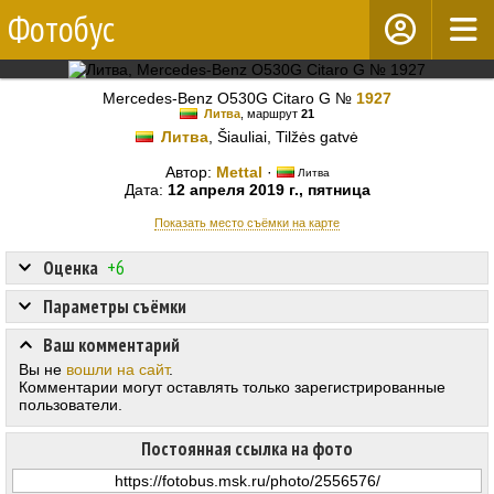
Фотобус
Mercedes-Benz O530G Citaro G №
1927
Литва
, маршрут
21
Литва
, Šiauliai, Tilžės gatvė
Автор:
Mettal
·
Литва
Дата:
12 апреля 2019 г., пятница
Показать место съёмки на карте
Оценка
+6
Параметры съёмки
Ваш комментарий
Вы не
вошли на сайт
.
Комментарии могут оставлять только зарегистрированные
пользователи.
Постоянная ссылка на фото