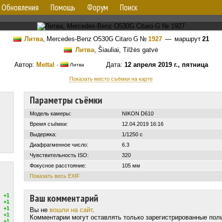
Обновления
Помощь
Форум
Поиск
Литва
,
Mercedes-Benz O530G Citaro G
№
1927
— маршрут
21
Литва
, Šiauliai, Tilžės gatvė
Автор:
Mettal
·
Дата:
12 апреля 2019 г., пятница
Литва
Показать место съёмки на карте
Параметры съёмки
Модель камеры:
NIKON D610
Время съёмки:
12.04.2019 16:16
Выдержка:
1/1250 с
Диафрагменное число:
6.3
Чувствительность ISO:
320
Фокусное расстояние:
105 мм
Показать весь EXIF
Ваш комментарий
+1
+1
+1
Вы не
вошли на сайт
.
+1
Комментарии могут оставлять только зарегистрированные пол
+1