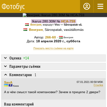
Фотобус
Ikarus 280.30M №
HCA-759
Венгрия
, маршрут
Viss — Sárospatak vá.
Венгрия
, Sárospatak, vasútállomás
Автор:
266-60
·
Венгрия
Дата:
18 апреля 2020 г., суббота
Показать место съёмки на карте
Оценка
+14
Параметры съёмки
Комментарии
·
1
SavA
07.01.2021
00:58 MSK
Ссылка
Киев
А в чём смысл такой компановки? Зачем в прицепе 2 двери?
Ваш комментарий