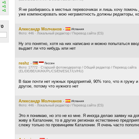
+1
+1
Я не разбираюсь в местных перевозчиках и лишь хочу помочь
+1
уже компенсировать мою неграмотность должны редакторы, ко
то
Александр Молчанов
·
Испания
Фото: 446 · Локальный редактор / Перевод сайта (ES)
Ну это понятно, хотя на них написано и можно попытаться вво
выдает ли что нибудь или нет
reshz
·
Гессен
Фото: 17772 · Старший фотомодератор / Общий редактор / Перевод сайта
(EL/DE/BE/UK/KK/PL/CS/EN/ES/LT/LV/HU)
В базе почти нет нужных предприятий, 90% того, что я гружу и
другое, потому что нужного нет
Александр Молчанов
·
Испания
Фото: 446 · Локальный редактор / Перевод сайта (ES)
Это я понимаю, но это не ко мне. Я иногда делаю заявку на до
живу в Каталонии, то в других регионах естественно предприя
слежу только по провинциям Каталонии. Я очень часто пополн