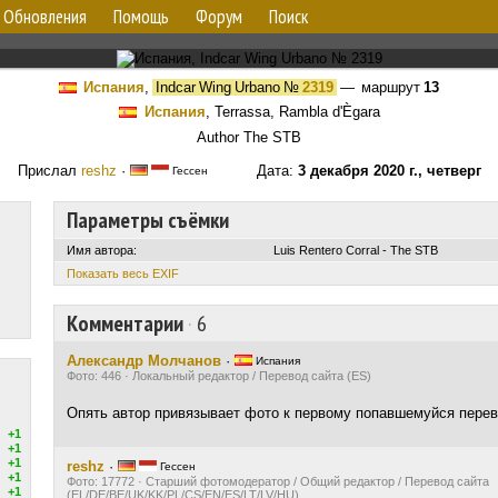
Обновления
Помощь
Форум
Поиск
Испания
,
Indcar Wing Urbano
№
2319
— маршрут
13
Испания
, Terrassa, Rambla d'Ègara
Author The STB
Прислал
reshz
·
Дата:
3 декабря 2020 г., четверг
Гессен
Параметры съёмки
Имя автора:
Luis Rentero Corral - The STB
Показать весь EXIF
Комментарии
·
6
Александр Молчанов
·
Испания
Фото: 446 · Локальный редактор / Перевод сайта (ES)
Опять автор привязывает фото к первому попавшемуйся перев
+1
+1
+1
reshz
·
Гессен
+1
Фото: 17772 · Старший фотомодератор / Общий редактор / Перевод сайта
+1
(EL/DE/BE/UK/KK/PL/CS/EN/ES/LT/LV/HU)