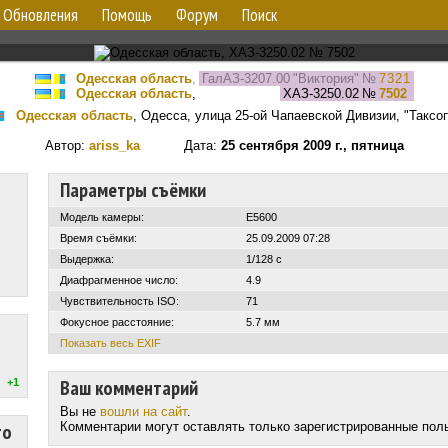
Обновления
Помощь
Форум
Поиск
Одесская область
,
ГалАЗ-3207.00 "Виктория"
№
7321
Одесская область
,
ХАЗ-3250.02
№
7502
Одесская область
, Одесса, улица 25-ой Чапаевской Дивизии, "Таксо
Автор:
ariss_ka
Дата:
25 сентября 2009 г., пятница
Параметры съёмки
Модель камеры:
E5600
Время съёмки:
25.09.2009 07:28
Выдержка:
1/128 с
Диафрагменное число:
4.9
Чувствительность ISO:
71
Фокусное расстояние:
5.7 мм
Показать весь EXIF
Ваш комментарий
+1
Вы не
вошли на сайт
.
то
Комментарии могут оставлять только зарегистрированные пол