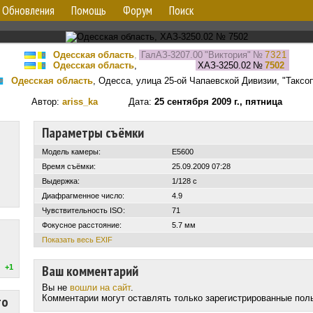
Обновления
Помощь
Форум
Поиск
Одесская область
,
ГалАЗ-3207.00 "Виктория"
№
7321
Одесская область
,
ХАЗ-3250.02
№
7502
Одесская область
, Одесса, улица 25-ой Чапаевской Дивизии, "Таксо
Автор:
ariss_ka
Дата:
25 сентября 2009 г., пятница
Параметры съёмки
Модель камеры:
E5600
Время съёмки:
25.09.2009 07:28
Выдержка:
1/128 с
Диафрагменное число:
4.9
Чувствительность ISO:
71
Фокусное расстояние:
5.7 мм
Показать весь EXIF
Ваш комментарий
+1
Вы не
вошли на сайт
.
то
Комментарии могут оставлять только зарегистрированные пол