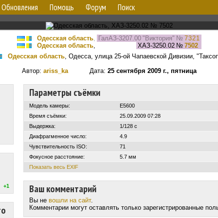
Обновления
Помощь
Форум
Поиск
Одесская область
,
ГалАЗ-3207.00 "Виктория"
№
7321
Одесская область
,
ХАЗ-3250.02
№
7502
Одесская область
, Одесса, улица 25-ой Чапаевской Дивизии, "Таксо
Автор:
ariss_ka
Дата:
25 сентября 2009 г., пятница
Параметры съёмки
Модель камеры:
E5600
Время съёмки:
25.09.2009 07:28
Выдержка:
1/128 с
Диафрагменное число:
4.9
Чувствительность ISO:
71
Фокусное расстояние:
5.7 мм
Показать весь EXIF
Ваш комментарий
+1
Вы не
вошли на сайт
.
то
Комментарии могут оставлять только зарегистрированные пол