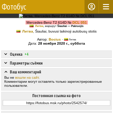
Фотобус
Mercedes-Benz T2 614D №
DCL 051
Литва
, маршрут
Šiauliai — Pakruojis
Литва
, Šiauliai, buvusi laikinoji autobusų stotis
Автор:
Bocius
·
Литва
Дата:
28 ноября 2020 г., суббота
Оценка
+4
Параметры съёмки
Ваш комментарий
Вы не
вошли на сайт
.
Комментарии могут оставлять только зарегистрированные
пользователи.
Постоянная ссылка на фото