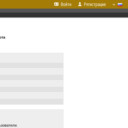
Войти
Регистрация
ота
ьзователи.