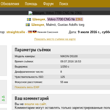
Обновления
Помощь
Форум
Поиск
Швеция
,
Volvo 7700 CNG
№
2361
Швеция
, Malmö, Gustav Adolfs torg
тор:
straightcelle
·
Дата:
9 июля 2016 г., субб
Нижняя Саксония
Показать место съёмки на карте
Параметры съёмки
Модель камеры:
NIKON D5100
Время съёмки:
09.07.2016 16:53
Выдержка:
1/250 с
Диафрагменное число:
8
Чувствительность ISO:
125
Фокусное расстояние:
55 мм
Показать весь EXIF
Ваш комментарий
+1
+1
Вы не
вошли на сайт
.
Комментарии могут оставлять только зарегистрированные пол