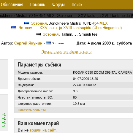
Обновления
Помощь
Форум
Поиск
Эстония
,
Jonckheere Mistral 70
№
454 MLX
Эстония
—
XXV laulu- ja XVIII tantsupidu (ÜhesHingamine)
Эстония
, Tallinn, J. Smuuli tee
Автор:
Сергей Якунин
·
Дата:
4 июля 2009 г., суббота
Эстония
Показать место съёмки на карте
Параметры съёмки
Модель камеры:
KODAK C330 ZOOM DIGITAL CAMERA
Время съёмки:
04.07.2009 18:20
Выдержка:
2774/1000000 с
Диафрагменное число:
3.6
Чувствительность ISO:
80
Фокусное расстояние:
10.8 мм
Показать весь EXIF
+1
+1
Ваш комментарий
+1
+1
Вы не
вошли на сайт
.