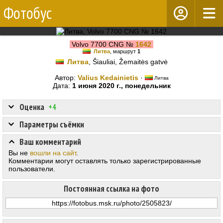
Фотобус
Volvo 7700 CNG №
1642
Литва
, маршрут
1
Литва
, Šiauliai, Žemaitės gatvė
Автор:
Valius Kedainietis
·
Литва
Дата:
1 июня 2020 г., понедельник
Оценка
+4
Параметры съёмки
Ваш комментарий
Вы не
вошли на сайт
.
Комментарии могут оставлять только зарегистрированные
пользователи.
Постоянная ссылка на фото