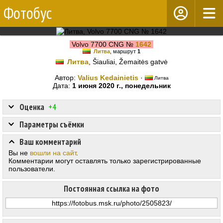
Фотобус
Volvo 7700 CNG №
1642
Литва
, маршрут
1
Литва
, Šiauliai, Žemaitės gatvė
Автор:
Valius Kedainietis
·
Литва
Дата:
1 июня 2020 г., понедельник
Оценка
+4
Параметры съёмки
Ваш комментарий
Вы не
вошли на сайт
.
Комментарии могут оставлять только зарегистрированные
пользователи.
Постоянная ссылка на фото