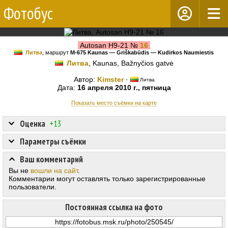
Фотобус
Autosan H9-21 №
16
Литва
, маршрут
M-675 Kaunas — Griškabūdis — Kudirkos Naumiestis
Литва
, Kaunas, Bažnyčios gatvė
Автор:
Kimster
·
Литва
Дата:
16 апреля 2010 г., пятница
Показать место съёмки на карте
Оценка
+13
Параметры съёмки
Ваш комментарий
Вы не
вошли на сайт
.
Комментарии могут оставлять только зарегистрированные
пользователи.
Постоянная ссылка на фото