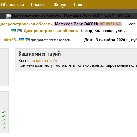
Обновления
Помощь
Форум
Поиск
непропетровская область
,
Mercedes-Benz O408
№
AE 4931 AA
— мар
Днепропетровская область
, Днепр, Калиновая улица
р:
alex95
·
Дата:
3 октября 2020 г., су
Днепропетровская область
Ваш комментарий
Вы не
вошли на сайт
.
Комментарии могут оставлять только зарегистрированные пол
+1
+1
+1
+1
+1