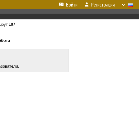
Войти
Регистрация
шрут
107
ббота
ьзователи.