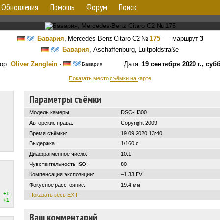
Обновления
Помощь
Форум
Поиск
Бавария
,
Mercedes-Benz Citaro C2
№
175
— маршрут
3
Бавария
, Aschaffenburg, Luitpoldstraße
ор:
Oliver Zenglein
·
Дата:
19 сентября 2020 г., суб
Бавария
Показать место съёмки на карте
Параметры съёмки
Модель камеры:
DSC-H300
Авторские права:
Copyright 2009
Время съёмки:
19.09.2020 13:40
Выдержка:
1/160 с
Диафрагменное число:
10.1
Чувствительность ISO:
80
Компенсация экспозиции:
–1.33 EV
Фокусное расстояние:
19.4 мм
+1
Показать весь EXIF
+1
Ваш комментарий