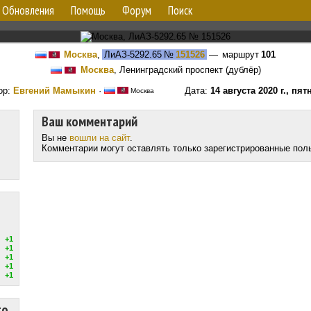
Обновления
Помощь
Форум
Поиск
Москва
,
ЛиАЗ-5292.65
№
151526
— маршрут
101
Москва
, Ленинградский проспект (дублёр)
ор:
Евгений Мамыкин
·
Дата:
14 августа 2020 г., пят
Москва
Ваш комментарий
Вы не
вошли на сайт
.
Комментарии могут оставлять только зарегистрированные пол
+1
+1
+1
+1
+1
то