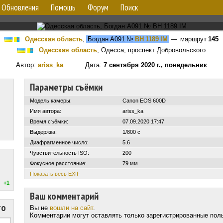
Обновления
Помощь
Форум
Поиск
Одесская область
,
Богдан А091
№
BH 1189 IM
— маршрут
145
Одесская область
, Одесса, проспект Добровольского
Автор:
ariss_ka
Дата:
7 сентября 2020 г., понедельник
Параметры съёмки
Модель камеры:
Canon EOS 600D
Имя автора:
ariss_ka
Время съёмки:
07.09.2020 17:47
Выдержка:
1/800 с
Диафрагменное число:
5.6
Чувствительность ISO:
200
Фокусное расстояние:
79 мм
Показать весь EXIF
+1
Ваш комментарий
то
Вы не
вошли на сайт
.
Комментарии могут оставлять только зарегистрированные пол