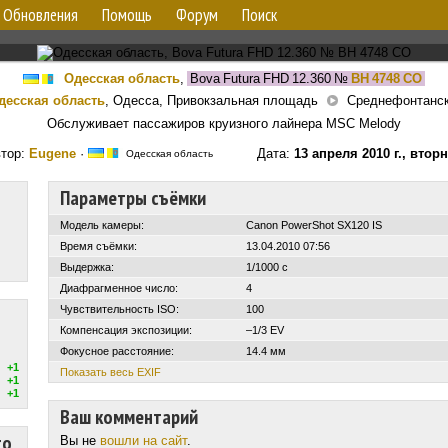
Обновления
Помощь
Форум
Поиск
Одесская область
,
Bova Futura FHD 12.360
№
BH 4748 CO
десская область
, Одесса, Привокзальная площадь
Среднефонтанск
Обслуживает пассажиров круизного лайнера MSC Melody
тор:
Eugene
·
Дата:
13 апреля 2010 г., втор
Одесская область
Параметры съёмки
Модель камеры:
Canon PowerShot SX120 IS
Время съёмки:
13.04.2010 07:56
Выдержка:
1/1000 с
Диафрагменное число:
4
Чувствительность ISO:
100
Компенсация экспозиции:
–1/3 EV
Фокусное расстояние:
14.4 мм
+1
Показать весь EXIF
+1
+1
Ваш комментарий
то
Вы не
вошли на сайт
.