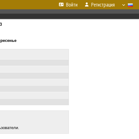
Войти
Регистрация
3
скресенье
ьзователи.