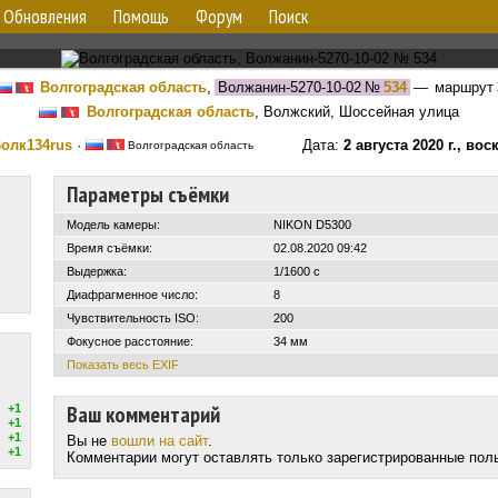
Обновления
Помощь
Форум
Поиск
Волгоградская область
,
Волжанин-5270-10-02
№
534
— маршрут
Волгоградская область
, Волжский, Шоссейная улица
олк134rus
·
Дата:
2 августа 2020 г., во
Волгоградская область
Параметры съёмки
Модель камеры:
NIKON D5300
Время съёмки:
02.08.2020 09:42
Выдержка:
1/1600 с
Диафрагменное число:
8
Чувствительность ISO:
200
Фокусное расстояние:
34 мм
Показать весь EXIF
Ваш комментарий
+1
+1
+1
Вы не
вошли на сайт
.
+1
Комментарии могут оставлять только зарегистрированные пол