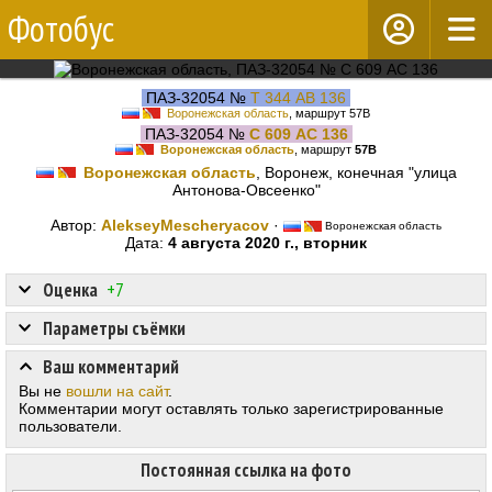
Фотобус
ПАЗ-32054 №
Т 344 АВ 136
Воронежская область
, маршрут 57В
ПАЗ-32054 №
С 609 АС 136
Воронежская область
, маршрут
57В
Воронежская область
, Воронеж, конечная "улица
Антонова-Овсеенко"
Автор:
AlekseyMescheryacov
·
Воронежская область
Дата:
4 августа 2020 г., вторник
Оценка
+7
Параметры съёмки
Ваш комментарий
Вы не
вошли на сайт
.
Комментарии могут оставлять только зарегистрированные
пользователи.
Постоянная ссылка на фото