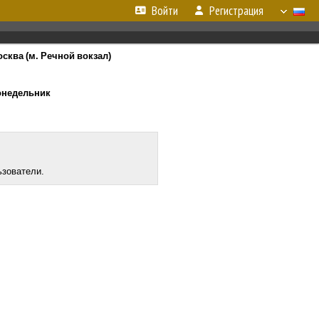
Войти
Регистрация
осква (м. Речной вокзал)
понедельник
ьзователи.