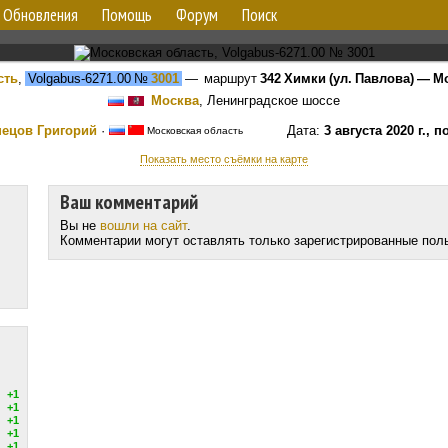
Обновления
Помощь
Форум
Поиск
сть
,
Volgabus-6271.00
№
3001
— маршрут
342 Химки (ул. Павлова) — М
Москва
, Ленинградское шоссе
нецов Григорий
·
Дата:
3 августа 2020 г., 
Московская область
Показать место съёмки на карте
Ваш комментарий
Вы не
вошли на сайт
.
Комментарии могут оставлять только зарегистрированные пол
+1
+1
+1
+1
+1