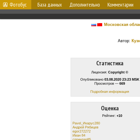
Фотобус
База данных
Дополнительно
Комментарии
Московская обла
Автор:
Куз
Статистика
Лицензия:
Copyright ©
Опубликовано
03.08.2020 23:23 MSK
Просмотров —
669
Подробная информация
Оценка
Рейтинг:
+10
Pavel_Икарус280
Андрей Рябицев
egor272272
Иван 84
спринтер85