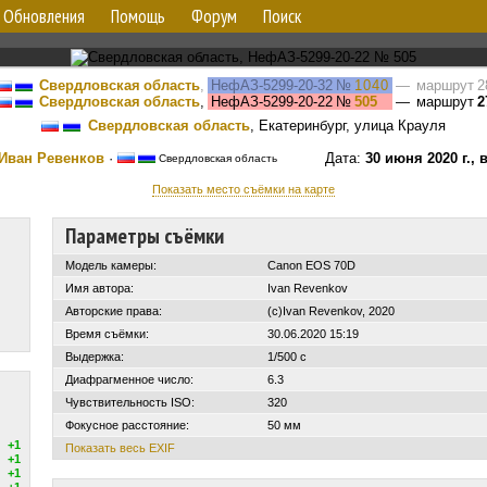
Обновления
Помощь
Форум
Поиск
Свердловская область
,
НефАЗ-5299-20-32
№
1040
— маршрут 2
Свердловская область
,
НефАЗ-5299-20-22
№
505
— маршрут
2
Свердловская область
, Екатеринбург, улица Крауля
Иван Ревенков
·
Дата:
30 июня 2020 г., 
Свердловская область
Показать место съёмки на карте
Параметры съёмки
Модель камеры:
Canon EOS 70D
Имя автора:
Ivan Revenkov
Авторские права:
(c)Ivan Revenkov, 2020
Время съёмки:
30.06.2020 15:19
Выдержка:
1/500 с
Диафрагменное число:
6.3
Чувствительность ISO:
320
Фокусное расстояние:
50 мм
+1
Показать весь EXIF
+1
+1
+1