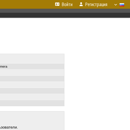
Войти
Регистрация
amera
ьзователи.