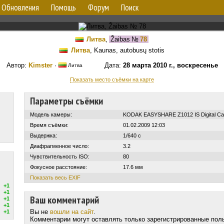
Обновления
Помощь
Форум
Поиск
Литва
,
Žaibas
№
78
Литва
, Kaunas, autobusų stotis
Автор:
Kimster
·
Дата:
28 марта 2010 г., воскресенье
Литва
Показать место съёмки на карте
Параметры съёмки
Модель камеры:
KODAK EASYSHARE Z1012 IS Digital C
Время съёмки:
01.02.2009 12:03
Выдержка:
1/640 с
Диафрагменное число:
3.2
Чувствительность ISO:
80
Фокусное расстояние:
17.6 мм
Показать весь EXIF
+1
+1
Ваш комментарий
+1
+1
Вы не
вошли на сайт
.
+1
Комментарии могут оставлять только зарегистрированные пол