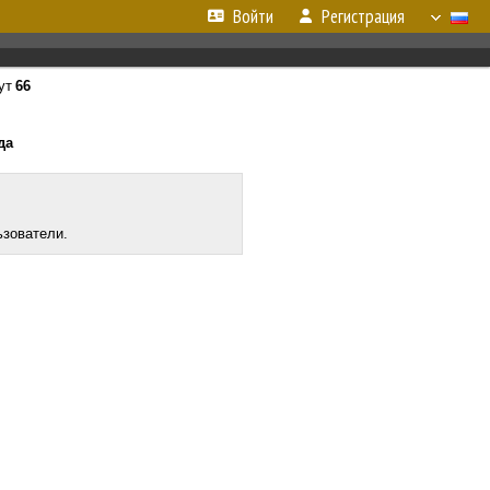
Войти
Регистрация
ут
66
да
ьзователи.