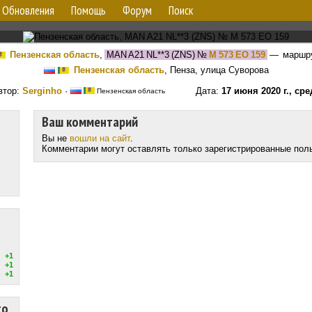
Обновления
Помощь
Форум
Поиск
Пензенская область
,
MAN A21 NL**3 (ZNS)
№
М 573 ЕО 159
— маршр
Пензенская область
, Пенза, улица Суворова
втор:
Serginho
·
Дата:
17 июня 2020 г., сре
Пензенская область
Ваш комментарий
Вы не
вошли на сайт
.
Комментарии могут оставлять только зарегистрированные пол
+1
+1
+1
то