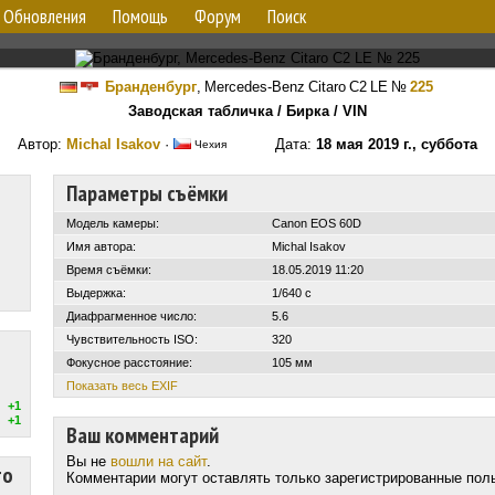
Обновления
Помощь
Форум
Поиск
Бранденбург
,
Mercedes-Benz Citaro C2 LE
№
225
Заводская табличка / Бирка / VIN
Автор:
Michal Isakov
·
Дата:
18 мая 2019 г., суббота
Чехия
Параметры съёмки
Модель камеры:
Canon EOS 60D
Имя автора:
Michal Isakov
Время съёмки:
18.05.2019 11:20
Выдержка:
1/640 с
Диафрагменное число:
5.6
Чувствительность ISO:
320
Фокусное расстояние:
105 мм
Показать весь EXIF
+1
+1
Ваш комментарий
Вы не
вошли на сайт
.
то
Комментарии могут оставлять только зарегистрированные пол