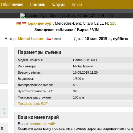
Обновления
Помощь
Форум
Поиск
Бранденбург
,
Mercedes-Benz Citaro C2 LE
№
225
Заводская табличка / Бирка / VIN
Автор:
Michal Isakov
·
Дата:
18 мая 2019 г., суббота
Чехия
Параметры съёмки
Модель камеры:
Canon EOS 60D
Имя автора:
Michal Isakov
Время съёмки:
18.05.2019 11:20
Выдержка:
1/640 с
Диафрагменное число:
5.6
Чувствительность ISO:
320
Фокусное расстояние:
105 мм
Показать весь EXIF
+1
+1
Ваш комментарий
Вы не
вошли на сайт
.
то
Комментарии могут оставлять только зарегистрированные пол