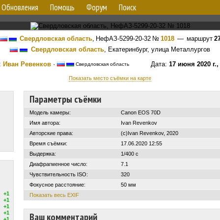
Обновления
Помощь
Форум
Поиск
Свердловская область
,
НефАЗ-5299-20-32
№
1018
— маршрут
2
Свердловская область
, Екатеринбург, улица Металлургов
:
Иван Ревенков
·
Дата:
17 июня 2020 г.,
Свердловская область
Показать место съёмки на карте
Параметры съёмки
Модель камеры:
Canon EOS 70D
Имя автора:
Ivan Revenkov
Авторские права:
(c)Ivan Revenkov, 2020
Время съёмки:
17.06.2020 12:55
Выдержка:
1/400 с
Диафрагменное число:
7.1
Чувствительность ISO:
320
Фокусное расстояние:
50 мм
+1
Показать весь EXIF
+1
+1
+1
Ваш комментарий
+1