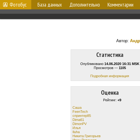
Фотобус
База данных
Дополнительно
Комментарии
Автор:
Андр
Статистика
Опубликовано
14.06.2020 16:31 MSK
Просмотров —
1105
Подробная информация
Оценка
Рейтинг:
+9
Саша
FeenTech
спринтер85
Dima61
DimonPV
Илья
Iluha
Никита Григорьев
Иван Ревенков