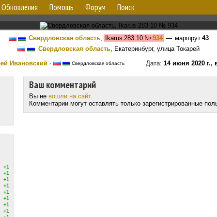
Обновления
Помощь
Форум
Поиск
Свердловская область
,
Ikarus 283.10
№
934
— маршрут
43
Свердловская область
, Екатеринбург, улица Токарей
ей Ивановский
·
Дата:
14 июня 2020 г.,
Свердловская область
Ваш комментарий
Вы не
вошли на сайт
.
Комментарии могут оставлять только зарегистрированные пол
+1
+1
+1
+1
+1
+1
+1
+1
+1