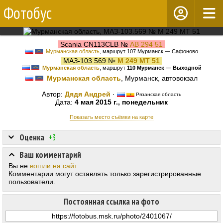
Фотобус
Scania CN113CLB №
АВ 294 51
Мурманская область
, маршрут 107 Мурманск — Сафоново
МАЗ-103.569 №
М 249 МТ 51
Мурманская область
, маршрут
110 Мурманск — Выходной
Мурманская область
, Мурманск, автовокзал
Автор:
Дядя Андрей
·
Рязанская область
Дата:
4 мая 2015 г., понедельник
Показать место съёмки на карте
Оценка
+3
Ваш комментарий
Вы не
вошли на сайт
.
Комментарии могут оставлять только зарегистрированные
пользователи.
Постоянная ссылка на фото