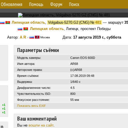
Обновления
Помощь
Форум
Поиск
Липецкая область
,
Volgabus-5270.G2 (CNG)
№
481
— маршрут
3
Липецкая область
, Липецк, проспект Победы
Автор:
A R
·
Дата:
17 августа 2019 г., суббота
Москва
Параметры съёмки
Модель камеры:
Canon EOS 600D
Имя автора:
AR68
Авторские права:
(c)AR68
Время съёмки:
17.08.2019 09:48
Выдержка:
1/640 с
Диафрагменное число:
4.5
Чувствительность ISO:
800
Фокусное расстояние:
55 мм
+1
Показать весь EXIF
+1
+1
Ваш комментарий
то
Вы не
вошли на сайт
.