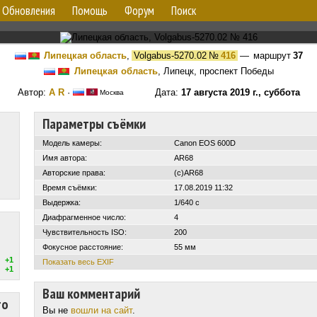
Обновления
Помощь
Форум
Поиск
Липецкая область
,
Volgabus-5270.02
№
416
— маршрут
37
Липецкая область
, Липецк, проспект Победы
Автор:
A R
·
Дата:
17 августа 2019 г., суббота
Москва
Параметры съёмки
Модель камеры:
Canon EOS 600D
Имя автора:
AR68
Авторские права:
(c)AR68
Время съёмки:
17.08.2019 11:32
Выдержка:
1/640 с
Диафрагменное число:
4
Чувствительность ISO:
200
Фокусное расстояние:
55 мм
+1
Показать весь EXIF
+1
Ваш комментарий
то
Вы не
вошли на сайт
.