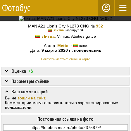
Фотобус
MAN A21 Lion's City NL273 CNG №
932
Литва
, маршрут
34
Литва
, Vilnius, Ateities gatvė
Автор:
Mettal
·
Литва
Дата:
9 марта 2020 г., понедельник
Показать место съёмки на карте
Оценка
+6
Параметры съёмки
Ваш комментарий
Вы не
вошли на сайт
.
Комментарии могут оставлять только зарегистрированные
пользователи.
Постоянная ссылка на фото