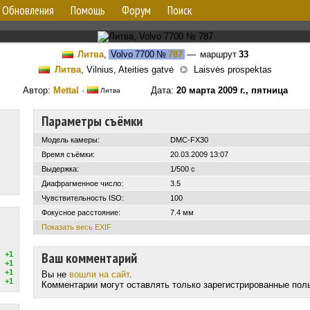
Обновления
Помощь
Форум
Поиск
Литва
,
Volvo 7700
№
787
— маршрут
33
Литва
, Vilnius, Ateities gatvė
Laisvės prospektas
Автор:
Mettal
·
Дата:
20 марта 2009 г., пятница
Литва
Параметры съёмки
Модель камеры:
DMC-FX30
Время съёмки:
20.03.2009 13:07
Выдержка:
1/500 с
Диафрагменное число:
3.5
Чувствительность ISO:
100
Фокусное расстояние:
7.4 мм
Показать весь EXIF
Ваш комментарий
+1
+1
+1
Вы не
вошли на сайт
.
+1
Комментарии могут оставлять только зарегистрированные пол