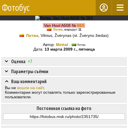
Фотобус
Van Hool A508 №
063
Литва
, маршрут
11
Литва
, Vilnius, Žvėrynas (st. Žvėryno žiedas)
Автор:
Mettal
·
Литва
Дата:
13 марта 2009 г., пятница
Оценка
+7
Параметры съёмки
Ваш комментарий
Вы не
вошли на сайт
.
Комментарии могут оставлять только зарегистрированные
пользователи.
Постоянная ссылка на фото