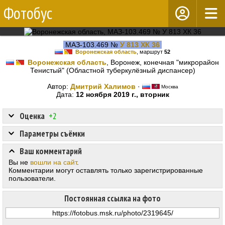
Фотобус
МАЗ-103.469 №
У 813 ХК 36
Воронежская область
, маршрут
52
Воронежская область
, Воронеж, конечная "микрорайон
Тенистый" (Областной туберкулёзный диспансер)
Автор:
Дмитрий Халимов
·
Москва
Дата:
12 ноября 2019 г., вторник
Оценка
+2
Параметры съёмки
Ваш комментарий
Вы не
вошли на сайт
.
Комментарии могут оставлять только зарегистрированные
пользователи.
Постоянная ссылка на фото