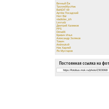
Вечный Ёж
ТроллейбусНик
BaNDiT 69
Артём Посадский
Herr Bär
vladislav_izh
Lexrudz
Дмитрий Халимов
PPS
Dima66
Кривич Илья
Александр Зеляков
Томич
Andreuko9
Ник Харлей
Ян Мухтаров
Постоянная ссылка на фо