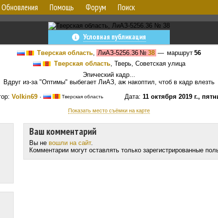
Обновления
Помощь
Форум
Поиск
Условная публикация
Тверская область
,
ЛиАЗ-5256.36
№
38
— маршрут
56
Тверская область
, Тверь, Советская улица
Эпический кадр...
Вдруг из-за "Оптимы" выбегает ЛиАЗ, аж накоптил, чтоб в кадр влезть
тор:
Volkin69
·
Дата:
11 октября 2019 г., пят
Тверская область
Показать место съёмки на карте
Ваш комментарий
Вы не
вошли на сайт
.
Комментарии могут оставлять только зарегистрированные пол