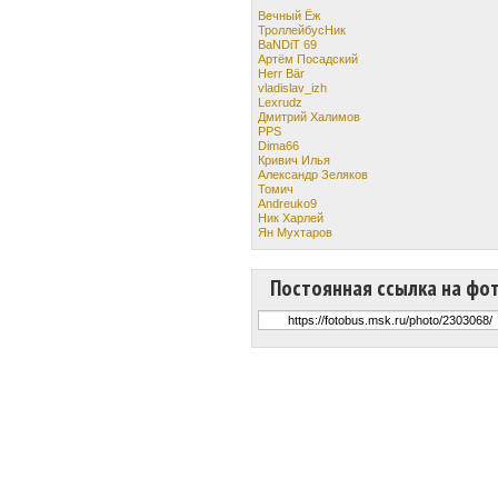
Вечный Ёж
ТроллейбусНик
BaNDiT 69
Артём Посадский
Herr Bär
vladislav_izh
Lexrudz
Дмитрий Халимов
PPS
Dima66
Кривич Илья
Александр Зеляков
Томич
Andreuko9
Ник Харлей
Ян Мухтаров
Постоянная ссылка на фо