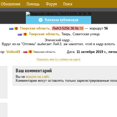
Обновления
Помощь
Форум
Поиск
Условная публикация
Тверская область
,
ЛиАЗ-5256.36
№
38
— маршрут
56
Тверская область
, Тверь, Советская улица
Эпический кадр...
Вдруг из-за "Оптимы" выбегает ЛиАЗ, аж накоптил, чтоб в кадр влезть
тор:
Volkin69
·
Дата:
11 октября 2019 г., пят
Тверская область
Показать место съёмки на карте
Ваш комментарий
Вы не
вошли на сайт
.
Комментарии могут оставлять только зарегистрированные пол