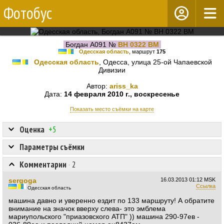
Фотобус
Богдан А091 №
BH 0322 BM
Одесская область
, маршрут
175
Одесская область
, Одесса, улица 25-ой Чапаевской
Дивизии
Автор:
ariss_ka
Дата:
14 февраля 2010 г., воскресенье
Показать место съёмки на карте
Оценка
+5
Параметры съёмки
Комментарии
·
2
sergoga
16.03.2013
01:12 MSK
Ссылка
Одесская область
машина давно и уверенно ездит по 133 маршруту! А обратите
внимание на значок вверху слева- это эмблема
мариупольского "приазовского АТП" )) машина 290-97ев -