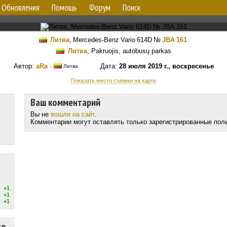
Обновления
Помощь
Форум
Поиск
Литва
,
Mercedes-Benz Vario 614D
№
JBA 161
Литва
, Pakruojis, autobusų parkas
Автор:
aRa
·
Дата:
28 июля 2019 г., воскресенье
Литва
Показать место съёмки на карте
Ваш комментарий
Вы не
вошли на сайт
.
Комментарии могут оставлять только зарегистрированные пол
+1
+1
+1
то