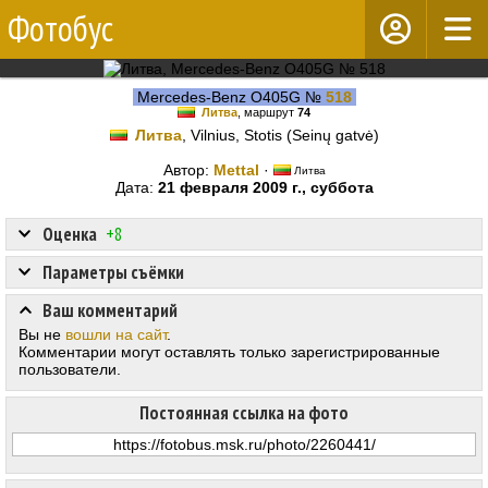
Фотобус
Mercedes-Benz O405G №
518
Литва
, маршрут
74
Литва
, Vilnius, Stotis (Seinų gatvė)
Автор:
Mettal
·
Литва
Дата:
21 февраля 2009 г., суббота
Оценка
+8
Параметры съёмки
Ваш комментарий
Вы не
вошли на сайт
.
Комментарии могут оставлять только зарегистрированные
пользователи.
Постоянная ссылка на фото