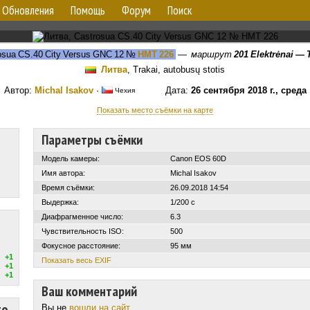
Обновления
Помощь
Форум
Поиск
sua CS.40 City Versus GNC 12
№
HMT 226
—
маршрут
201 Elektrėnai — 
Литва
, Trakai, autobusų stotis
Автор:
Michal Isakov
·
Дата:
26 сентября 2018 г., среда
Чехия
Показать место съёмки на карте
Параметры съёмки
Модель камеры:
Canon EOS 60D
Имя автора:
Michal Isakov
Время съёмки:
26.09.2018 14:54
Выдержка:
1/200 с
Диафрагменное число:
6.3
Чувствительность ISO:
500
Фокусное расстояние:
95 мм
+1
Показать весь EXIF
+1
+1
Ваш комментарий
то
Вы не
вошли на сайт
.