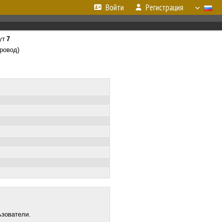
Войти
Регистрация
ут
7
ровод)
ьзователи.