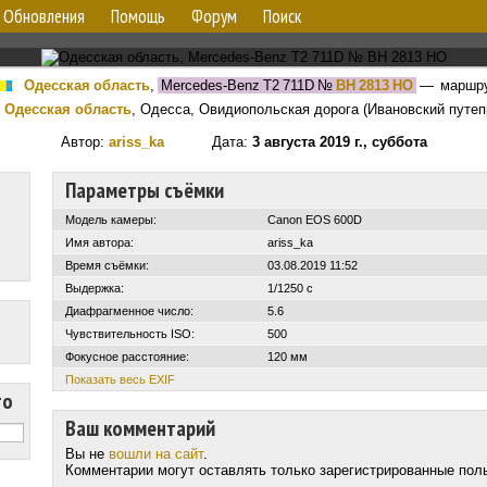
Обновления
Помощь
Форум
Поиск
Одесская область
,
Mercedes-Benz T2 711D
№
BH 2813 HO
— маршр
Одесская область
, Одесса, Овидиопольская дорога (Ивановский путеп
Автор:
ariss_ka
Дата:
3 августа 2019 г., суббота
Параметры съёмки
Модель камеры:
Canon EOS 600D
Имя автора:
ariss_ka
Время съёмки:
03.08.2019 11:52
Выдержка:
1/1250 с
Диафрагменное число:
5.6
Чувствительность ISO:
500
Фокусное расстояние:
120 мм
Показать весь EXIF
то
Ваш комментарий
Вы не
вошли на сайт
.
Комментарии могут оставлять только зарегистрированные пол