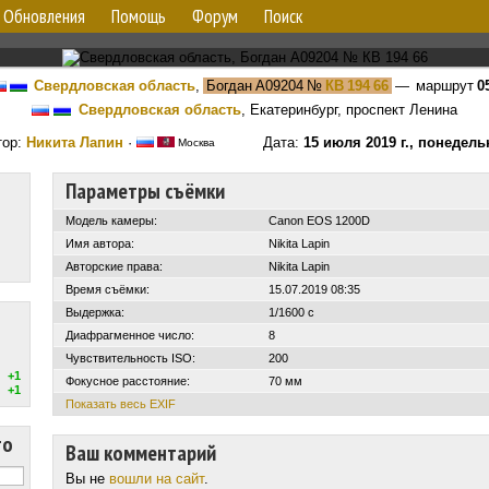
Обновления
Помощь
Форум
Поиск
Свердловская область
,
Богдан А09204
№
КВ 194 66
— маршрут
0
Свердловская область
, Екатеринбург, проспект Ленина
тор:
Никита Лапин
·
Дата:
15 июля 2019 г., понедель
Москва
Параметры съёмки
Модель камеры:
Canon EOS 1200D
Имя автора:
Nikita Lapin
Авторские права:
Nikita Lapin
Время съёмки:
15.07.2019 08:35
Выдержка:
1/1600 с
Диафрагменное число:
8
Чувствительность ISO:
200
+1
Фокусное расстояние:
70 мм
+1
Показать весь EXIF
то
Ваш комментарий
Вы не
вошли на сайт
.