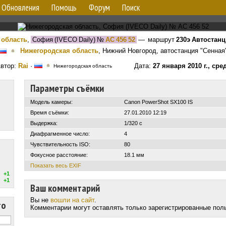
Обновления
Помощь
Форум
Поиск
 область
,
София (IVECO Daily)
№
АС 456 52
— маршрут
230э Автостанц
Нижегородская область
, Нижний Новгород, автостанция "Сенная
втор:
Rai
·
Дата:
27 января 2010 г., сре
Нижегородская область
Параметры съёмки
Модель камеры:
Canon PowerShot SX100 IS
Время съёмки:
27.01.2010 12:19
Выдержка:
1/320 с
Диафрагменное число:
4
Чувствительность ISO:
80
Фокусное расстояние:
18.1 мм
Показать весь EXIF
+1
+1
Ваш комментарий
Вы не
вошли на сайт
.
то
Комментарии могут оставлять только зарегистрированные пол