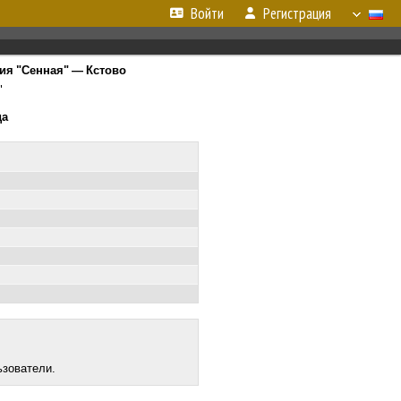
Войти
Регистрация
ия "Сенная" — Кстово
"
да
ьзователи.