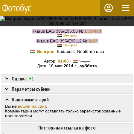
Фотобус
Ikarus EAG 395/E95.55 №
EJS-983
Венгрия
Ikarus EAG 395/E95.12 №
818*
Венгрия
Венгрия
, Budapest, Népfürdő utca
Автор:
01-06
·
Венгрия
Дата:
10 мая 2014 г., суббота
Оценка
+1
Параметры съёмки
Ваш комментарий
Вы не
вошли на сайт
.
Комментарии могут оставлять только зарегистрированные
пользователи.
Постоянная ссылка на фото