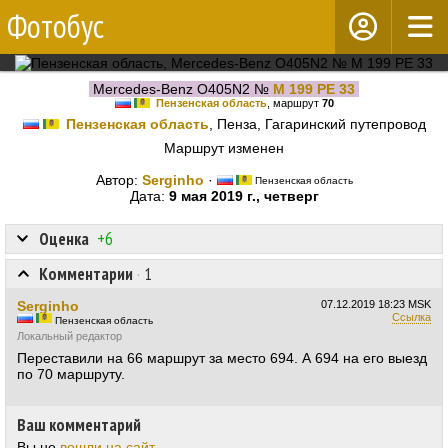
Фотобус
Mercedes-Benz O405N2 №
М 199 РЕ 33
Пензенская область
, маршрут
70
Пензенская область
, Пенза, Гагаринский путепровод
Маршрут изменен
Автор:
Serginho
·
Пензенская область
Дата:
9 мая 2019 г., четверг
Оценка
+6
Комментарии
·
1
Serginho
07.12.2019
18:23 MSK
Ссылка
Пензенская область
Локальный редактор
Переставили на 66 маршрут за место 694. А 694 на его выезд
по 70 маршруту.
Ваш комментарий
Вы не
вошли на сайт
.