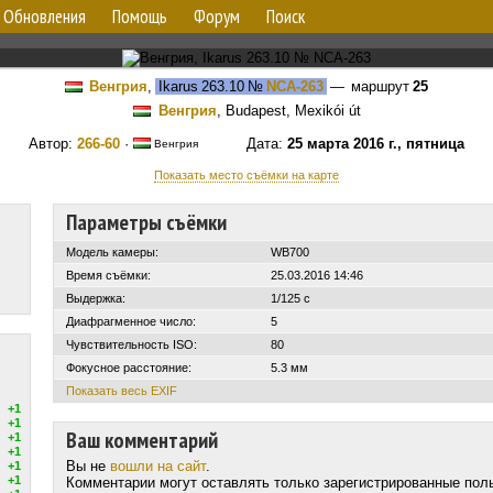
Обновления
Помощь
Форум
Поиск
Венгрия
,
Ikarus 263.10
№
NCA-263
— маршрут
25
Венгрия
, Budapest, Mexikói út
Автор:
266-60
·
Дата:
25 марта 2016 г., пятница
Венгрия
Показать место съёмки на карте
Параметры съёмки
Модель камеры:
WB700
Время съёмки:
25.03.2016 14:46
Выдержка:
1/125 с
Диафрагменное число:
5
Чувствительность ISO:
80
Фокусное расстояние:
5.3 мм
Показать весь EXIF
+1
+1
Ваш комментарий
+1
+1
Вы не
вошли на сайт
.
+1
+1
Комментарии могут оставлять только зарегистрированные пол